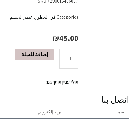
SKU
7290015466837
Categories
في العطور
,
عطر الجسم
₪
45.00
إضافة للسلة
معطر
الجسم
אולי יעניין אותך גם:
250
اتصل بنا
مل
שם
דוא"ל
ט
Y
הודעה