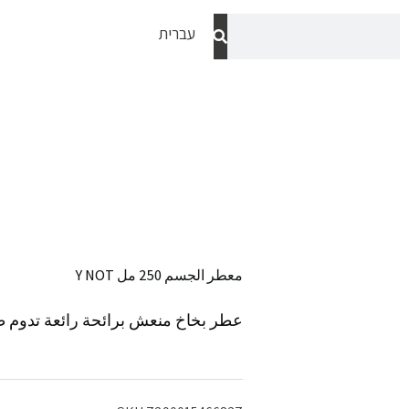
Search
Ski
עברית
Search
t
conten
معطر الجسم 250 مل Y NOT
عطر بخاخ منعش برائحة رائعة تدوم طو