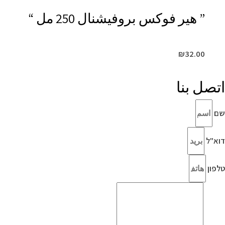
” هير فوكس بروفيشنال 250 مل “
₪
32.00
اتصل بنا
שם
דוא"ל
טלפון