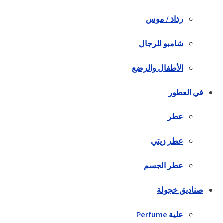
رذاذ / موس
شامبو للرجال
الأطفال والرضع
في العطور
عطر
عطر زيتي
عطر الجسم
صناديق خجولة
علية Perfume