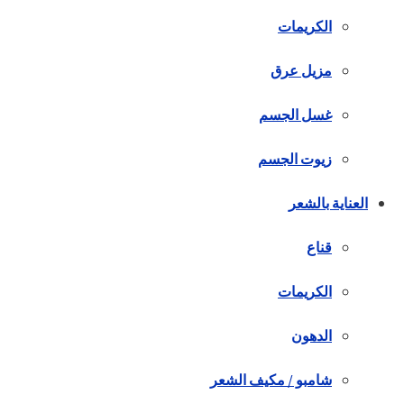
الكريمات
مزيل عرق
غسل الجسم
زيوت الجسم
العناية بالشعر
قناع
الكريمات
الدهون
شامبو / مكيف الشعر