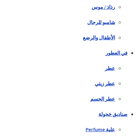
رذاذ / موس
شامبو للرجال
الأطفال والرضع
في العطور
عطر
عطر زيتي
عطر الجسم
صناديق خجولة
علية Perfume