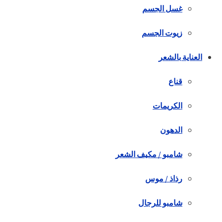
غسل الجسم
زيوت الجسم
العناية بالشعر
قناع
الكريمات
الدهون
شامبو / مكيف الشعر
رذاذ / موس
شامبو للرجال