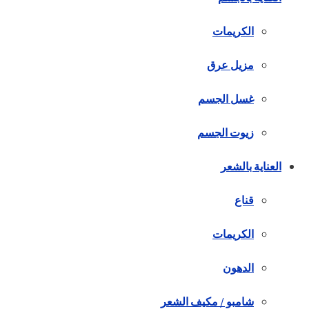
الكريمات
مزيل عرق
غسل الجسم
زيوت الجسم
العناية بالشعر
قناع
الكريمات
الدهون
شامبو / مكيف الشعر