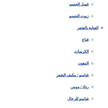
غسل الجسم
زيوت الجسم
العناية بالشعر
قناع
الكريمات
الدهون
شامبو / مكيف الشعر
رذاذ / موس
شامبو للرجال