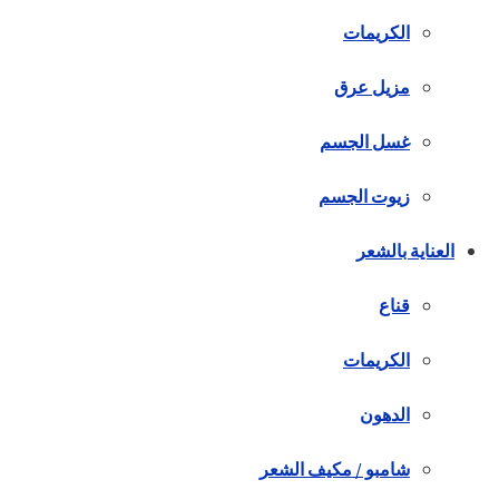
الكريمات
مزيل عرق
غسل الجسم
زيوت الجسم
العناية بالشعر
قناع
الكريمات
الدهون
شامبو / مكيف الشعر