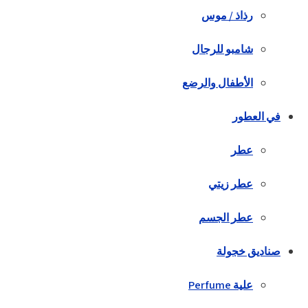
رذاذ / موس
شامبو للرجال
الأطفال والرضع
في العطور
عطر
عطر زيتي
عطر الجسم
صناديق خجولة
علية Perfume