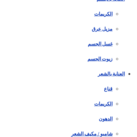
الكريمات
مزيل عرق
غسل الجسم
زيوت الجسم
العناية بالشعر
قناع
الكريمات
الدهون
شامبو / مكيف الشعر