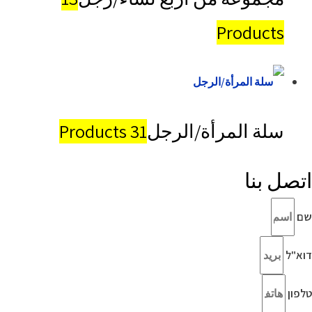
Products
سلة المرأة/الرجل
31 Products
اتصل بنا
שם
דוא"ל
טלפון