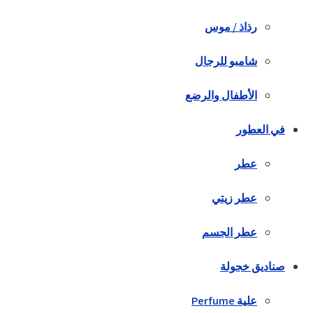
رذاذ / موس
شامبو للرجال
الأطفال والرضع
في العطور
عطر
عطر زيتي
عطر الجسم
صناديق خجولة
علية Perfume