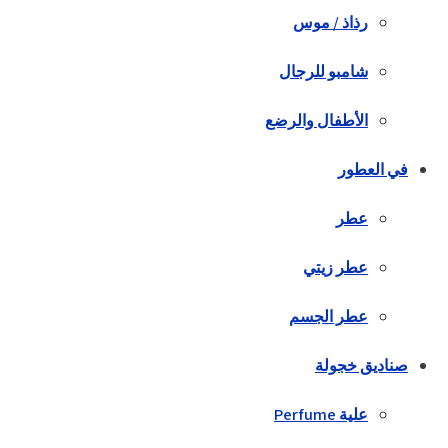
رذاذ / موس
شامبو للرجال
الأطفال والرضع
في العطور
عطر
عطر زيتي
عطر الجسم
صناديق خجولة
علية Perfume