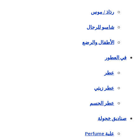
رذاذ / موس
شامبو للرجال
الأطفال والرضع
في العطور
عطر
عطر زيتي
عطر الجسم
صناديق خجولة
علية Perfume