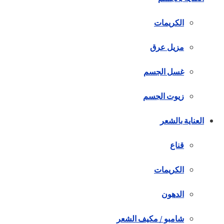
الكريمات
مزيل عرق
غسل الجسم
زيوت الجسم
العناية بالشعر
قناع
الكريمات
الدهون
شامبو / مكيف الشعر