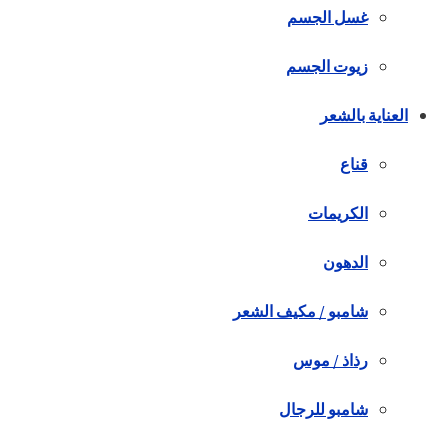
غسل الجسم
زيوت الجسم
العناية بالشعر
قناع
الكريمات
الدهون
شامبو / مكيف الشعر
رذاذ / موس
شامبو للرجال