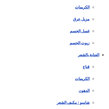
الكريمات
مزيل عرق
غسل الجسم
زيوت الجسم
العناية بالشعر
قناع
الكريمات
الدهون
شامبو / مكيف الشعر