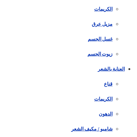
الكريمات
مزيل عرق
غسل الجسم
زيوت الجسم
العناية بالشعر
قناع
الكريمات
الدهون
شامبو / مكيف الشعر