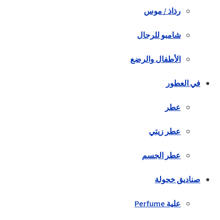
رذاذ / موس
شامبو للرجال
الأطفال والرضع
في العطور
عطر
عطر زيتي
عطر الجسم
صناديق خجولة
علية Perfume