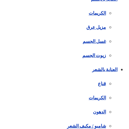
الكريمات
مزيل عرق
غسل الجسم
زيوت الجسم
العناية بالشعر
قناع
الكريمات
الدهون
شامبو / مكيف الشعر