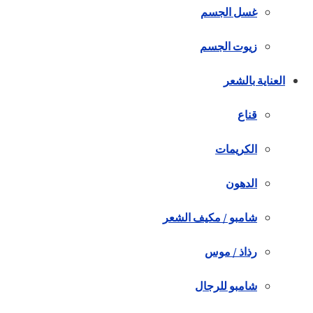
غسل الجسم
زيوت الجسم
العناية بالشعر
قناع
الكريمات
الدهون
شامبو / مكيف الشعر
رذاذ / موس
شامبو للرجال