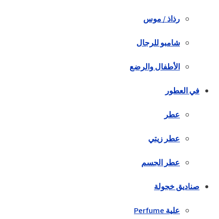
رذاذ / موس
شامبو للرجال
الأطفال والرضع
في العطور
عطر
عطر زيتي
عطر الجسم
صناديق خجولة
علية Perfume