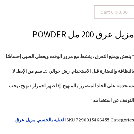
Cart
0
₪
0.00
مزيل عرق 200 مل POWDER
” ينعش ويمنع التعرق ، ينشط مع مرور الوقت ويعطي الصبي إحساسًا
بالنظافة والنضارة قبل الاستخدام. رش حوالي 15 سم من الإبط. لا
تستخدمه على الجلد المتضرر / المتهيج. إذا ظهر احمرار / تهيج ، يجب
التوقف عن استخدامه.”
Categories
7290015466455
SKU
العناية بالجسم
,
مزيل عرق