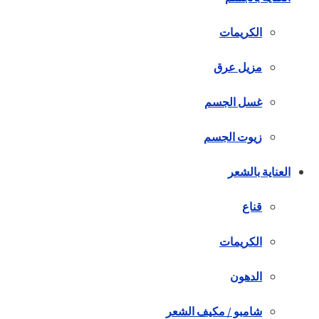
الكريمات
مزيل عرق
غسل الجسم
زيوت الجسم
العناية بالشعر
قناع
الكريمات
الدهون
شامبو / مكيف الشعر