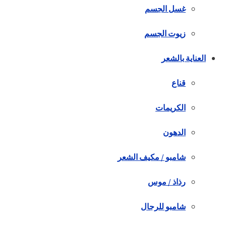
غسل الجسم
زيوت الجسم
العناية بالشعر
قناع
الكريمات
الدهون
شامبو / مكيف الشعر
رذاذ / موس
شامبو للرجال