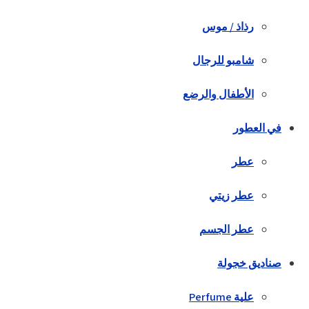
رذاذ / موس
شامبو للرجال
الأطفال والرضع
في العطور
عطر
عطر زيتي
عطر الجسم
صناديق خجولة
علية Perfume