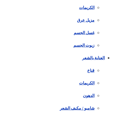
الكريمات
مزيل عرق
غسل الجسم
زيوت الجسم
العناية بالشعر
قناع
الكريمات
الدهون
شامبو / مكيف الشعر