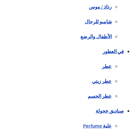
رذاذ / موس
شامبو للرجال
الأطفال والرضع
في العطور
عطر
عطر زيتي
عطر الجسم
صناديق خجولة
علية Perfume