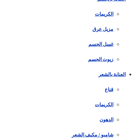
الكريمات
مزيل عرق
غسل الجسم
زيوت الجسم
العناية بالشعر
قناع
الكريمات
الدهون
شامبو / مكيف الشعر