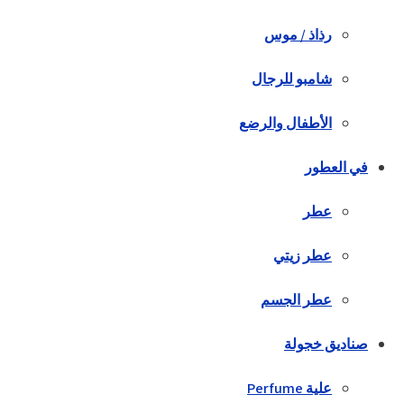
رذاذ / موس
شامبو للرجال
الأطفال والرضع
في العطور
عطر
عطر زيتي
عطر الجسم
صناديق خجولة
علية Perfume