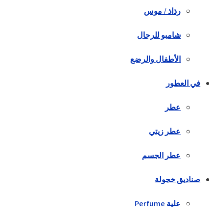
رذاذ / موس
شامبو للرجال
الأطفال والرضع
في العطور
عطر
عطر زيتي
عطر الجسم
صناديق خجولة
علية Perfume