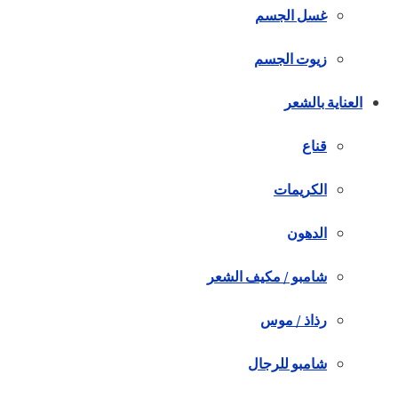
غسل الجسم
زيوت الجسم
العناية بالشعر
قناع
الكريمات
الدهون
شامبو / مكيف الشعر
رذاذ / موس
شامبو للرجال