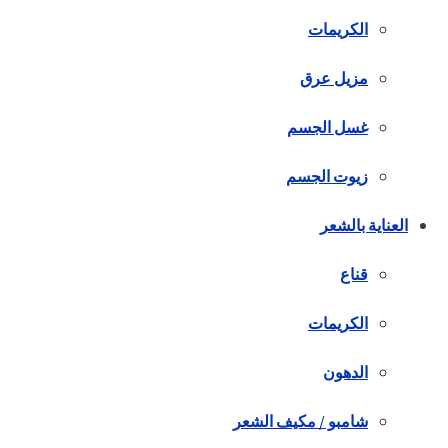
الكريمات
مزيل عرق
غسل الجسم
زيوت الجسم
العناية بالشعر
قناع
الكريمات
الدهون
شامبو / مكيف الشعر