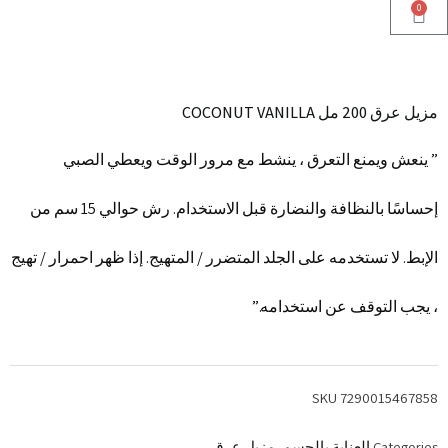
0
Cart
مزيل عرق 200 مل COCONUT VANILLA
” ينعش ويمنع التعرق ، ينشط مع مرور الوقت ويعطي الصبي
إحساسًا بالنظافة والنضارة قبل الاستخدام. رش حوالي 15 سم من
الإبط. لا تستخدمه على الجلد المتضرر / المتهيج. إذا ظهر احمرار / تهيج
، يجب التوقف عن استخدامه.”
SKU
7290015467858
Categories
العناية بالجسم
,
مزيل عرق