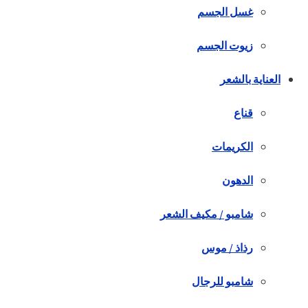
غسل الجسم
زيوت الجسم
العناية بالشعر
قناع
الكريمات
الدهون
شامبو / مكيف الشعر
رذاذ / موس
شامبو للرجال