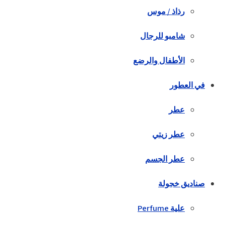
رذاذ / موس
شامبو للرجال
الأطفال والرضع
في العطور
عطر
عطر زيتي
عطر الجسم
صناديق خجولة
علية Perfume