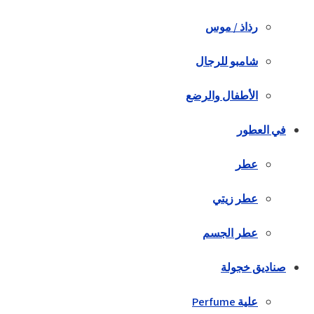
رذاذ / موس
شامبو للرجال
الأطفال والرضع
في العطور
عطر
عطر زيتي
عطر الجسم
صناديق خجولة
علية Perfume