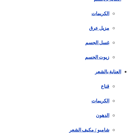
الكريمات
مزيل عرق
غسل الجسم
زيوت الجسم
العناية بالشعر
قناع
الكريمات
الدهون
شامبو / مكيف الشعر