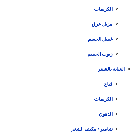
الكريمات
مزيل عرق
غسل الجسم
زيوت الجسم
العناية بالشعر
قناع
الكريمات
الدهون
شامبو / مكيف الشعر