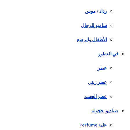
رذاذ / موس
شامبو للرجال
الأطفال والرضع
في العطور
عطر
عطر زيتي
عطر الجسم
صناديق خجولة
علية Perfume