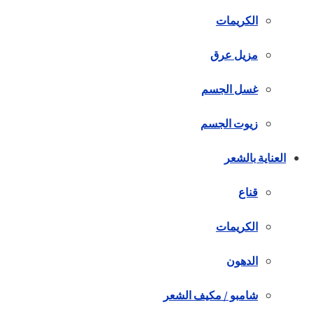
الكريمات
مزيل عرق
غسل الجسم
زيوت الجسم
العناية بالشعر
قناع
الكريمات
الدهون
شامبو / مكيف الشعر