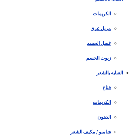
الكريمات
مزيل عرق
غسل الجسم
زيوت الجسم
العناية بالشعر
قناع
الكريمات
الدهون
شامبو / مكيف الشعر