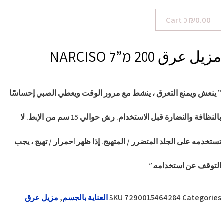
Cart
0
₪
0.00
مزيل عرق 200 מ”ל NARCISO
” ينعش ويمنع التعرق ، ينشط مع مرور الوقت ويعطي الصبي إحساسًا
بالنظافة والنضارة قبل الاستخدام. رش حوالي 15 سم من الإبط. لا
تستخدمه على الجلد المتضرر / المتهيج. إذا ظهر احمرار / تهيج ، يجب
التوقف عن استخدامه.”
Categories
7290015464284
SKU
العناية بالجسم
,
مزيل عرق