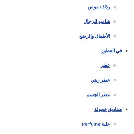
رذاذ / موس
شامبو للرجال
الأطفال والرضع
في العطور
عطر
عطر زيتي
عطر الجسم
صناديق خجولة
علية Perfume