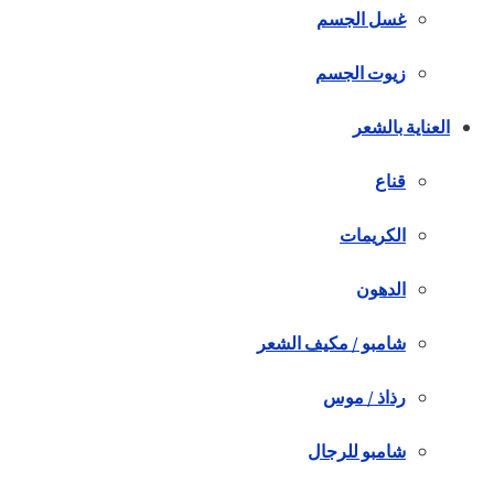
غسل الجسم
زيوت الجسم
العناية بالشعر
قناع
الكريمات
الدهون
شامبو / مكيف الشعر
رذاذ / موس
شامبو للرجال