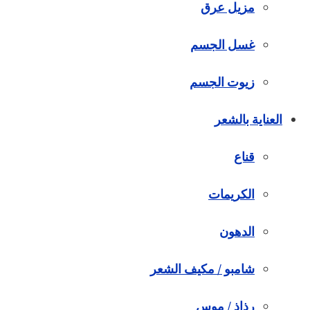
مزيل عرق
غسل الجسم
زيوت الجسم
العناية بالشعر
قناع
الكريمات
الدهون
شامبو / مكيف الشعر
رذاذ / موس