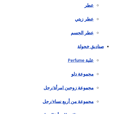
عطر
عطر زيتي
عطر الجسم
صناديق خجولة
علية Perfume
مجموعة دلو
مجموعة زوجين امرأة/رجل
مجموعة من أربع نساء/رجل