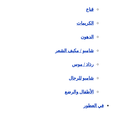
قناع
الكريمات
الدهون
شامبو / مكيف الشعر
رذاذ / موس
شامبو للرجال
الأطفال والرضع
في العطور