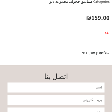
Categories
صناديق خجولة
,
مجموعة دلو
₪
159.00
نفد
אולי יעניין אותך גם:
اتصل بنا
שם
דוא"ל