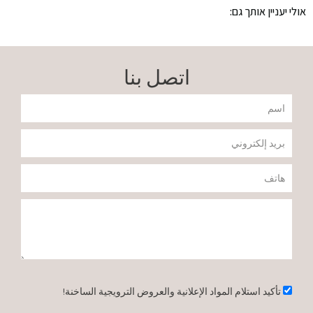
אולי יעניין אותך גם:
للشعر
الجاف
اتصل بنا
جداً
שם
والملون
דוא"ל
والتالف
טלפון
بدون
הודעה
ملح
500
אישור
تأكيد استلام المواد الإعلانية والعروض الترويجية الساخنة!
مل