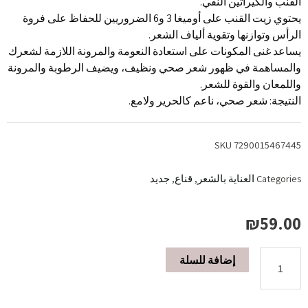
القنب والكيراتين النقي.
يحتوي زيت القنب على أوميغا 3 و6 الضروريين للحفاظ على فروة
الرأس وتوازنها وتقوية ألياف الشعر.
يساعد غنى المكونات على استعادة النعومة والمرونة اللازمة لشعرك
والمساهمة في ظهور شعر صحي ونظيف، ويضيف الرطوبة والمرونة
واللمعان والقوة للشعر.
النتيجة: شعر صحي، ناعم كالحرير ولامع.
SKU
7290015467445
Categories
العناية بالشعر
,
قناع
,
جديد
₪
59.00
إضافة للسلة
ماسك
القنب