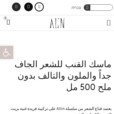
Instagram
Facebook
Ski
Search
עברית
Search
t
0
art
Menu
اتصل بنا
صناديق خجولة
العناية بالشعر
في العطور
العناية بالجسم
conten
oolbar
ماسك القنب للشعر الجاف
جداً والملون والتالف بدون
ملح 500 مل
يعتمد قناع الشعر من سلسلة Allin على تركيبة فريدة غنية بزيت