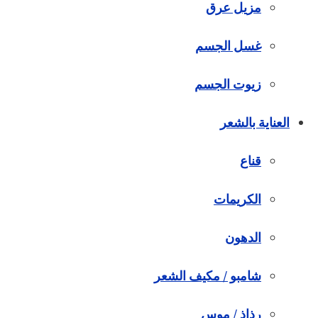
مزيل عرق
غسل الجسم
زيوت الجسم
العناية بالشعر
قناع
الكريمات
الدهون
شامبو / مكيف الشعر
رذاذ / موس