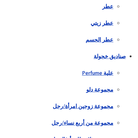
عطر
عطر زيتي
عطر الجسم
صناديق خجولة
علية Perfume
مجموعة دلو
مجموعة زوجين امرأة/رجل
مجموعة من أربع نساء/رجل