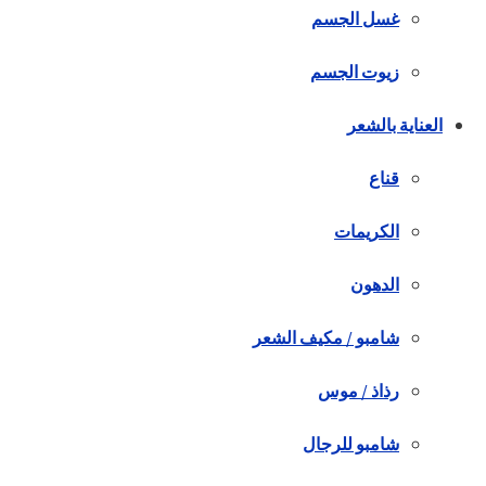
غسل الجسم
زيوت الجسم
العناية بالشعر
قناع
الكريمات
الدهون
شامبو / مكيف الشعر
رذاذ / موس
شامبو للرجال