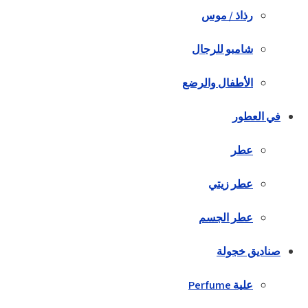
رذاذ / موس
شامبو للرجال
الأطفال والرضع
في العطور
عطر
عطر زيتي
عطر الجسم
صناديق خجولة
علية Perfume