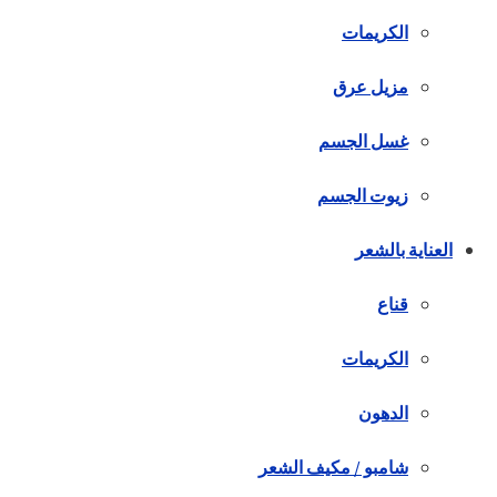
الكريمات
مزيل عرق
غسل الجسم
زيوت الجسم
العناية بالشعر
قناع
الكريمات
الدهون
شامبو / مكيف الشعر