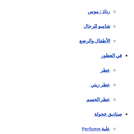
رذاذ / موس
شامبو للرجال
الأطفال والرضع
في العطور
عطر
عطر زيتي
عطر الجسم
صناديق خجولة
علية Perfume