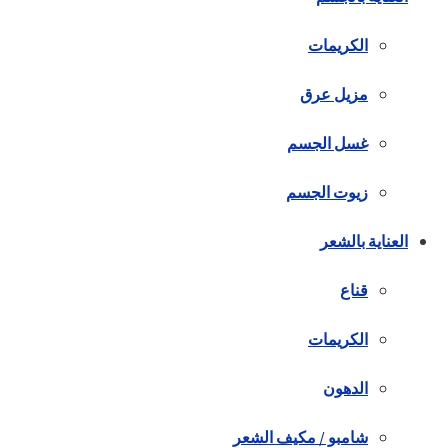
الكريمات
مزيل عرق
غسل الجسم
زيوت الجسم
العناية بالشعر
قناع
الكريمات
الدهون
شامبو / مكيف الشعر