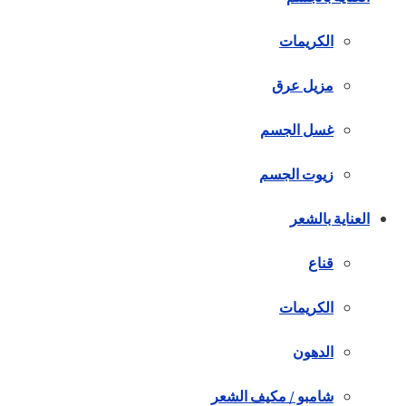
الكريمات
مزيل عرق
غسل الجسم
زيوت الجسم
العناية بالشعر
قناع
الكريمات
الدهون
شامبو / مكيف الشعر