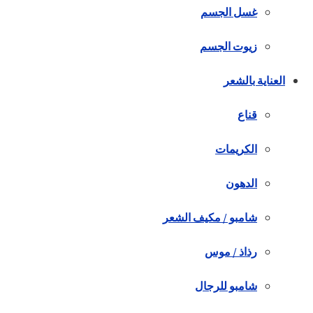
غسل الجسم
زيوت الجسم
العناية بالشعر
قناع
الكريمات
الدهون
شامبو / مكيف الشعر
رذاذ / موس
شامبو للرجال