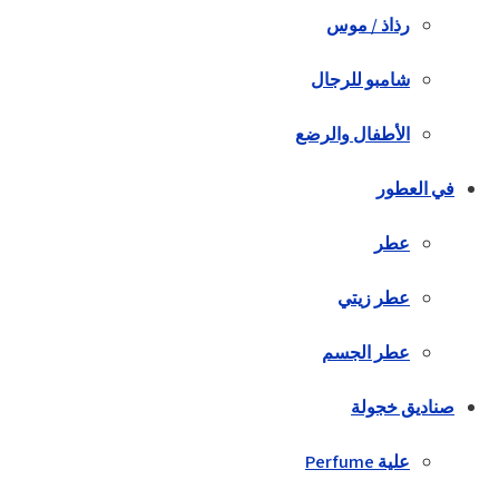
رذاذ / موس
شامبو للرجال
الأطفال والرضع
في العطور
عطر
عطر زيتي
عطر الجسم
صناديق خجولة
علية Perfume