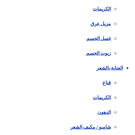
الكريمات
مزيل عرق
غسل الجسم
زيوت الجسم
العناية بالشعر
قناع
الكريمات
الدهون
شامبو / مكيف الشعر