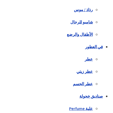
رذاذ / موس
شامبو للرجال
الأطفال والرضع
في العطور
عطر
عطر زيتي
عطر الجسم
صناديق خجولة
علية Perfume