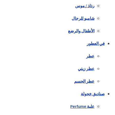
رذاذ / موس
شامبو للرجال
الأطفال والرضع
في العطور
عطر
عطر زيتي
عطر الجسم
صناديق خجولة
علية Perfume