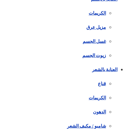
الكريمات
مزيل عرق
غسل الجسم
زيوت الجسم
العناية بالشعر
قناع
الكريمات
الدهون
شامبو / مكيف الشعر