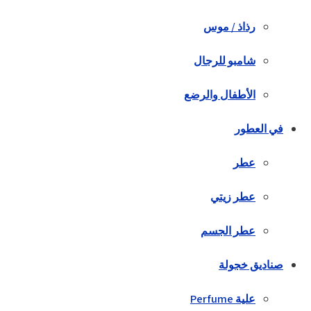
رذاذ / موس
شامبو للرجال
الأطفال والرضع
في العطور
عطر
عطر زيتي
عطر الجسم
صناديق خجولة
علية Perfume