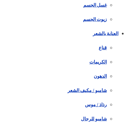
غسل الجسم
زيوت الجسم
العناية بالشعر
قناع
الكريمات
الدهون
شامبو / مكيف الشعر
رذاذ / موس
شامبو للرجال