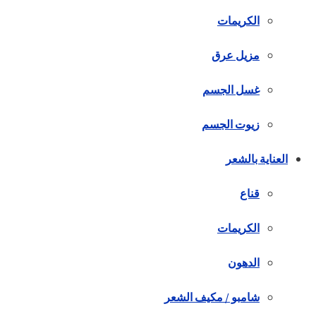
الكريمات
مزيل عرق
غسل الجسم
زيوت الجسم
العناية بالشعر
قناع
الكريمات
الدهون
شامبو / مكيف الشعر