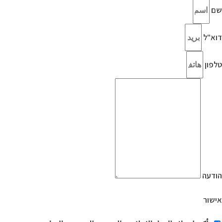
שם
דוא"ל
טלפון
הודעה
אישור