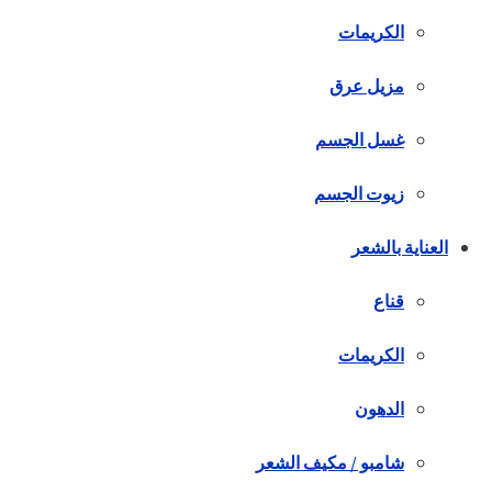
الكريمات
مزيل عرق
غسل الجسم
زيوت الجسم
العناية بالشعر
قناع
الكريمات
الدهون
شامبو / مكيف الشعر