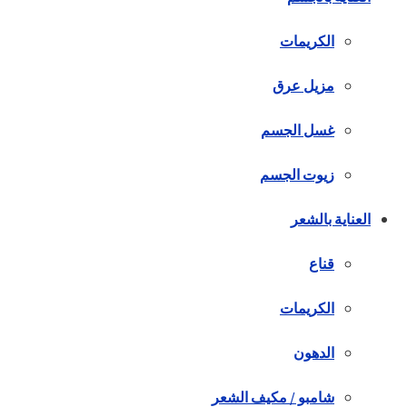
الكريمات
مزيل عرق
غسل الجسم
زيوت الجسم
العناية بالشعر
قناع
الكريمات
الدهون
شامبو / مكيف الشعر