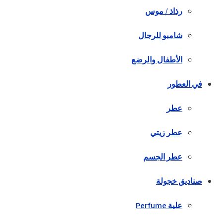
رذاذ / موس
شامبو للرجال
الأطفال والرضع
في العطور
عطر
عطر زيتي
عطر الجسم
صناديق خجولة
علية Perfume