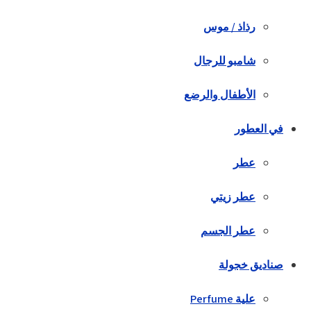
رذاذ / موس
شامبو للرجال
الأطفال والرضع
في العطور
عطر
عطر زيتي
عطر الجسم
صناديق خجولة
علية Perfume