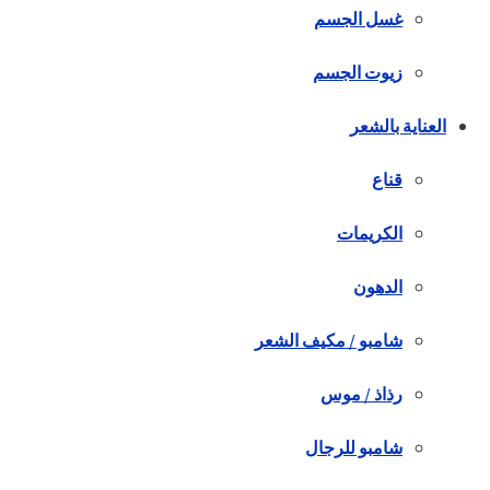
غسل الجسم
زيوت الجسم
العناية بالشعر
قناع
الكريمات
الدهون
شامبو / مكيف الشعر
رذاذ / موس
شامبو للرجال