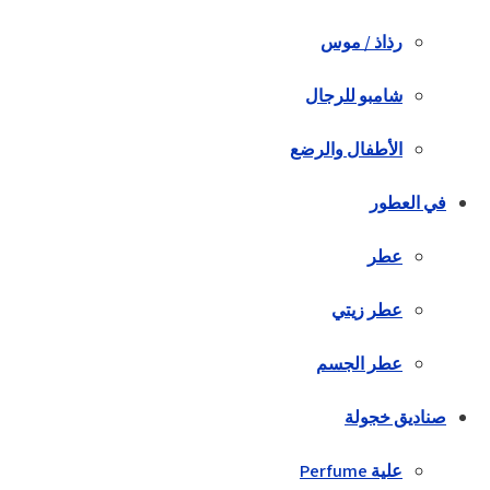
رذاذ / موس
شامبو للرجال
الأطفال والرضع
في العطور
عطر
عطر زيتي
عطر الجسم
صناديق خجولة
علية Perfume