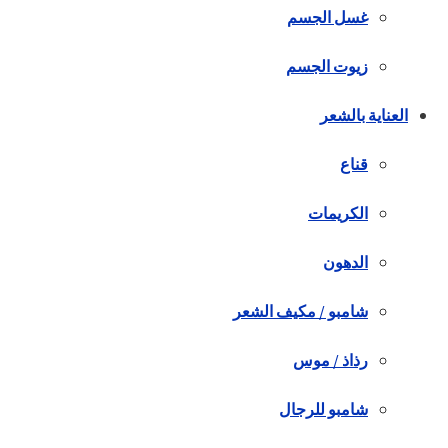
غسل الجسم
زيوت الجسم
العناية بالشعر
قناع
الكريمات
الدهون
شامبو / مكيف الشعر
رذاذ / موس
شامبو للرجال