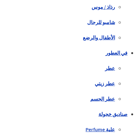
رذاذ / موس
شامبو للرجال
الأطفال والرضع
في العطور
عطر
عطر زيتي
عطر الجسم
صناديق خجولة
علية Perfume