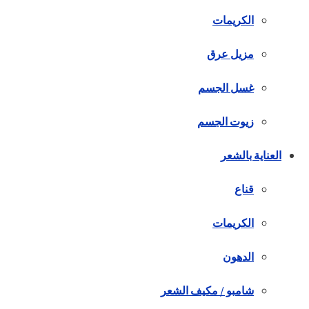
الكريمات
مزيل عرق
غسل الجسم
زيوت الجسم
العناية بالشعر
قناع
الكريمات
الدهون
شامبو / مكيف الشعر