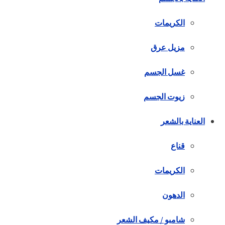
الكريمات
مزيل عرق
غسل الجسم
زيوت الجسم
العناية بالشعر
قناع
الكريمات
الدهون
شامبو / مكيف الشعر