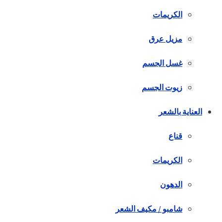
الكريمات
مزيل عرق
غسل الجسم
زيوت الجسم
العناية بالشعر
قناع
الكريمات
الدهون
شامبو / مكيف الشعر