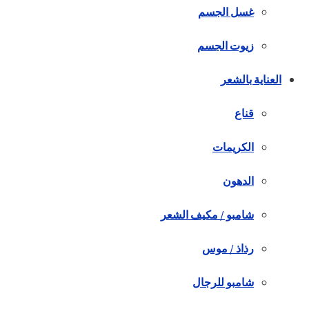
غسل الجسم
زيوت الجسم
العناية بالشعر
قناع
الكريمات
الدهون
شامبو / مكيف الشعر
رذاذ / موس
شامبو للرجال