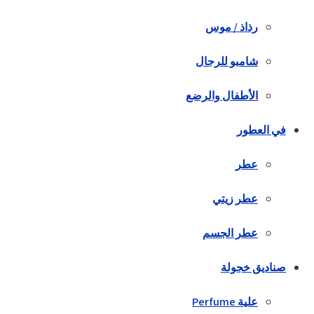
رذاذ / موس
شامبو للرجال
الأطفال والرضع
في العطور
عطر
عطر زيتي
عطر الجسم
صناديق خجولة
علية Perfume