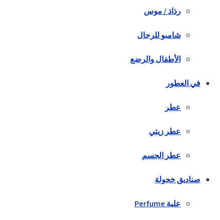
رذاذ / موس
شامبو للرجال
الأطفال والرضع
في العطور
عطر
عطر زيتي
عطر الجسم
صناديق خجولة
علية Perfume