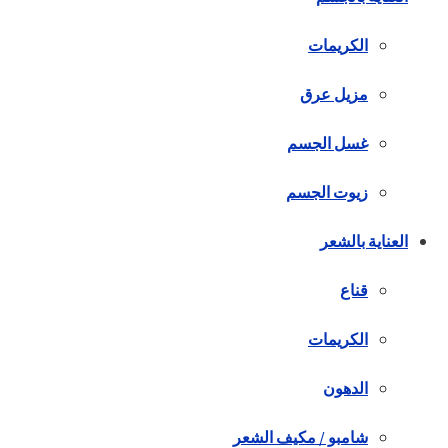
الكريمات
مزيل عرق
غسل الجسم
زيوت الجسم
العناية بالشعر
قناع
الكريمات
الدهون
شامبو / مكيف الشعر