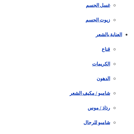
غسل الجسم
زيوت الجسم
العناية بالشعر
قناع
الكريمات
الدهون
شامبو / مكيف الشعر
رذاذ / موس
شامبو للرجال