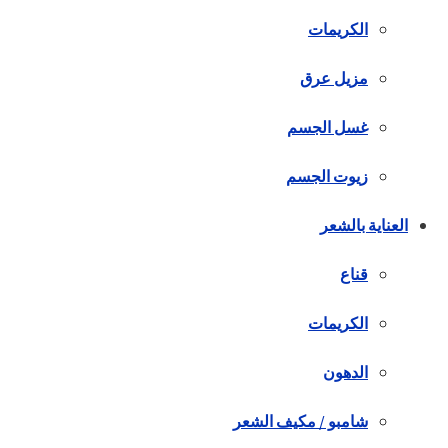
الكريمات
مزيل عرق
غسل الجسم
زيوت الجسم
العناية بالشعر
قناع
الكريمات
الدهون
شامبو / مكيف الشعر