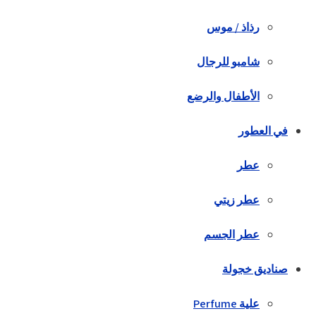
رذاذ / موس
شامبو للرجال
الأطفال والرضع
في العطور
عطر
عطر زيتي
عطر الجسم
صناديق خجولة
علية Perfume