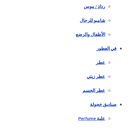
رذاذ / موس
شامبو للرجال
الأطفال والرضع
في العطور
عطر
عطر زيتي
عطر الجسم
صناديق خجولة
علية Perfume