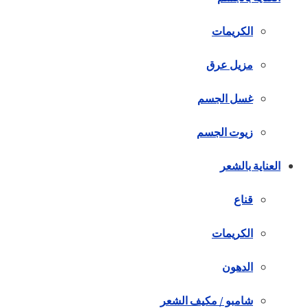
الكريمات
مزيل عرق
غسل الجسم
زيوت الجسم
العناية بالشعر
قناع
الكريمات
الدهون
شامبو / مكيف الشعر