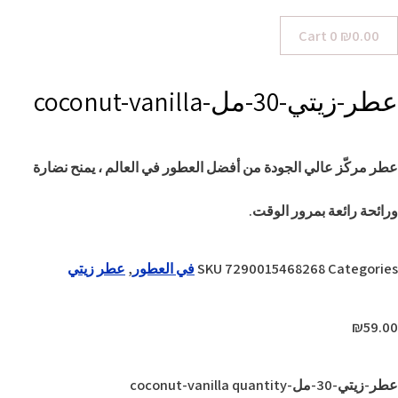
Cart
0
₪
0.00
عطر-زيتي-30-مل-coconut-vanilla
عطر مركّز عالي الجودة من أفضل العطور في العالم ، يمنح نضارة
ورائحة رائعة بمرور الوقت.
Categories
7290015468268
SKU
في العطور
,
عطر زيتي
₪
59.00
عطر-زيتي-30-مل-coconut-vanilla quantity