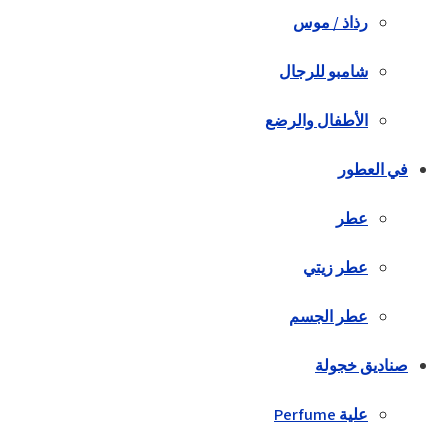
رذاذ / موس
شامبو للرجال
الأطفال والرضع
في العطور
عطر
عطر زيتي
عطر الجسم
صناديق خجولة
علية Perfume