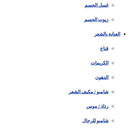
غسل الجسم
زيوت الجسم
العناية بالشعر
قناع
الكريمات
الدهون
شامبو / مكيف الشعر
رذاذ / موس
شامبو للرجال