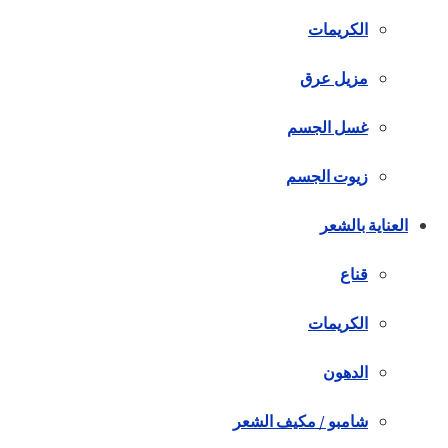
الكريمات
مزيل عرق
غسل الجسم
زيوت الجسم
العناية بالشعر
قناع
الكريمات
الدهون
شامبو / مكيف الشعر