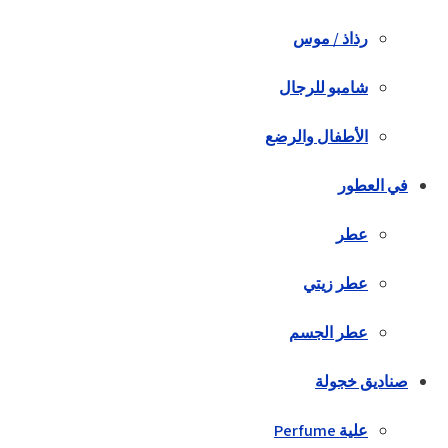
رذاذ / موس
شامبو للرجال
الأطفال والرضع
في العطور
عطر
عطر زيتي
عطر الجسم
صناديق خجولة
علية Perfume