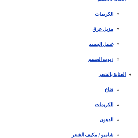
الكريمات
مزيل عرق
غسل الجسم
زيوت الجسم
العناية بالشعر
قناع
الكريمات
الدهون
شامبو / مكيف الشعر