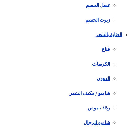
غسل الجسم
زيوت الجسم
العناية بالشعر
قناع
الكريمات
الدهون
شامبو / مكيف الشعر
رذاذ / موس
شامبو للرجال