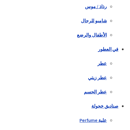
رذاذ / موس
شامبو للرجال
الأطفال والرضع
في العطور
عطر
عطر زيتي
عطر الجسم
صناديق خجولة
علية Perfume