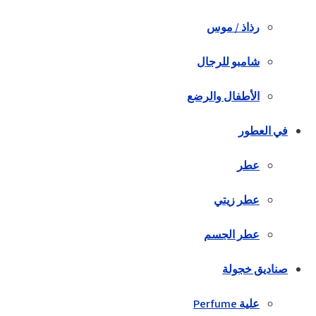
رذاذ / موس
شامبو للرجال
الأطفال والرضع
في العطور
عطر
عطر زيتي
عطر الجسم
صناديق خجولة
علية Perfume