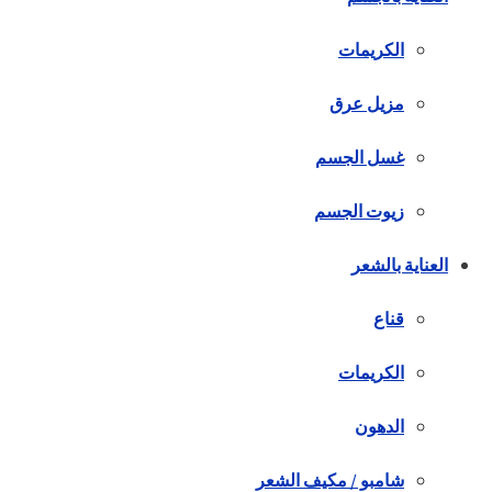
الكريمات
مزيل عرق
غسل الجسم
زيوت الجسم
العناية بالشعر
قناع
الكريمات
الدهون
شامبو / مكيف الشعر