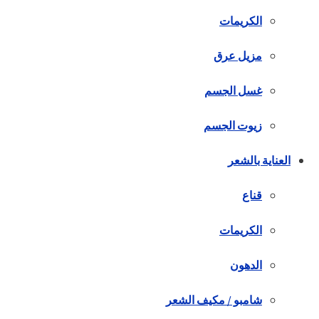
الكريمات
مزيل عرق
غسل الجسم
زيوت الجسم
العناية بالشعر
قناع
الكريمات
الدهون
شامبو / مكيف الشعر