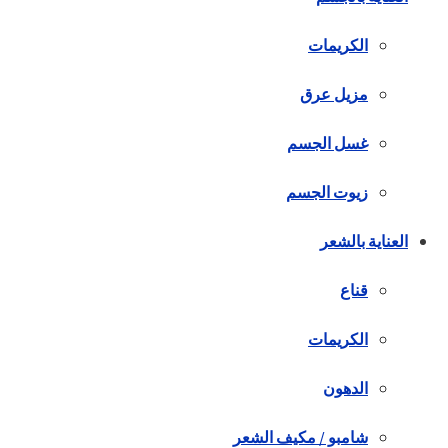
الكريمات
مزيل عرق
غسل الجسم
زيوت الجسم
العناية بالشعر
قناع
الكريمات
الدهون
شامبو / مكيف الشعر