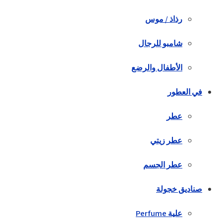
رذاذ / موس
شامبو للرجال
الأطفال والرضع
في العطور
عطر
عطر زيتي
عطر الجسم
صناديق خجولة
علية Perfume