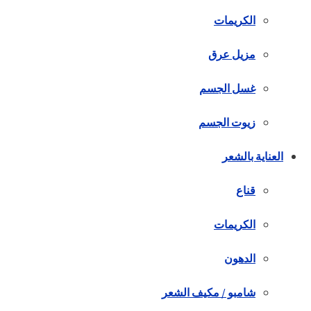
الكريمات
مزيل عرق
غسل الجسم
زيوت الجسم
العناية بالشعر
قناع
الكريمات
الدهون
شامبو / مكيف الشعر