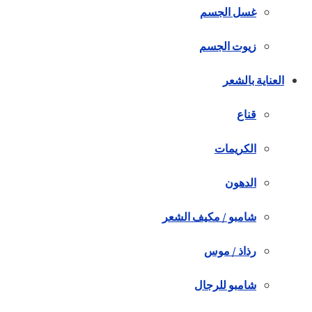
غسل الجسم
زيوت الجسم
العناية بالشعر
قناع
الكريمات
الدهون
شامبو / مكيف الشعر
رذاذ / موس
شامبو للرجال