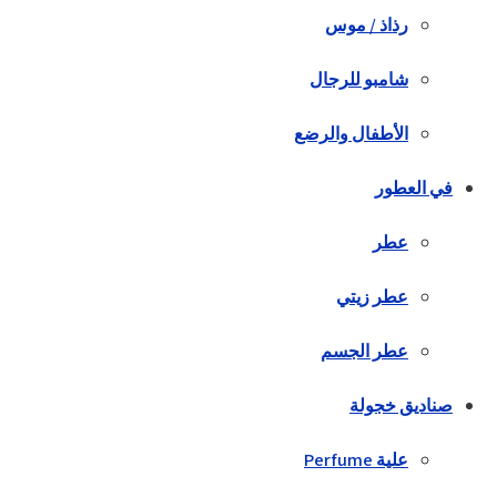
رذاذ / موس
شامبو للرجال
الأطفال والرضع
في العطور
عطر
عطر زيتي
عطر الجسم
صناديق خجولة
علية Perfume