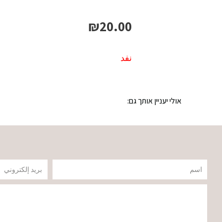
₪
20.00
نفد
אולי יעניין אותך גם:
שם
דוא"ל
הודעה