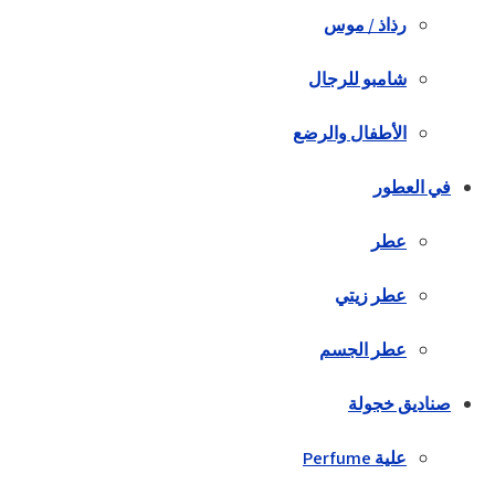
رذاذ / موس
شامبو للرجال
الأطفال والرضع
في العطور
عطر
عطر زيتي
عطر الجسم
صناديق خجولة
علية Perfume