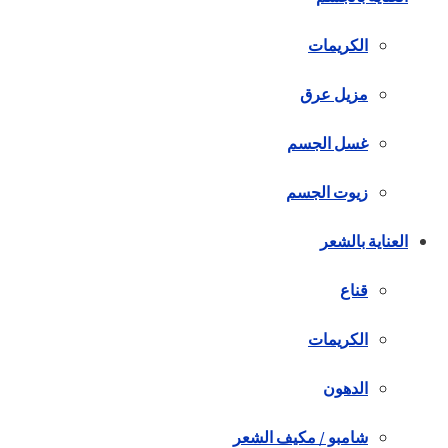
الكريمات
مزيل عرق
غسل الجسم
زيوت الجسم
العناية بالشعر
قناع
الكريمات
الدهون
شامبو / مكيف الشعر