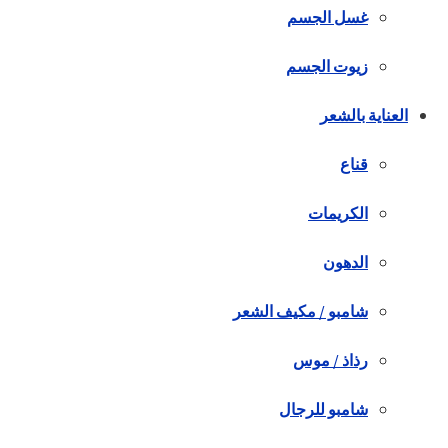
غسل الجسم
زيوت الجسم
العناية بالشعر
قناع
الكريمات
الدهون
شامبو / مكيف الشعر
رذاذ / موس
شامبو للرجال