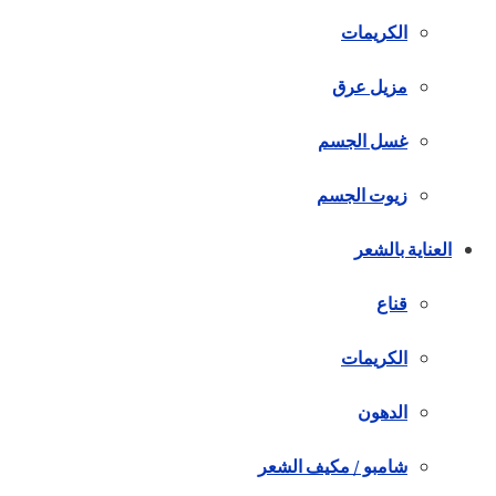
الكريمات
مزيل عرق
غسل الجسم
زيوت الجسم
العناية بالشعر
قناع
الكريمات
الدهون
شامبو / مكيف الشعر