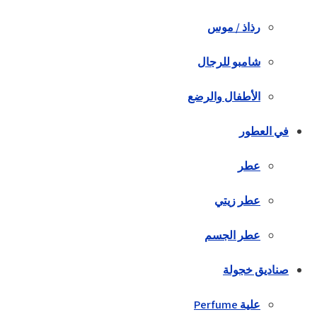
رذاذ / موس
شامبو للرجال
الأطفال والرضع
في العطور
عطر
عطر زيتي
عطر الجسم
صناديق خجولة
علية Perfume