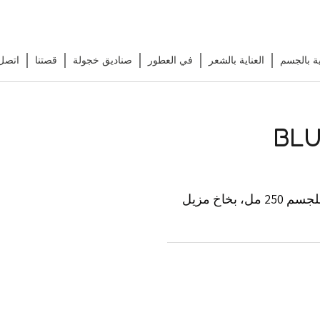
ية بالجسم
العناية بالشعر
في العطور
صناديق خجولة
قصتنا
اتصل 
يحتوي على، عطر EDP 50 مل، عطر للجسم 250 مل، بخاخ مزيل