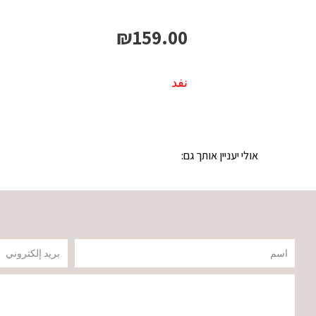
₪
159.00
نفد
אולי יעניין אותך גם:
שם
דוא"ל
הודעה