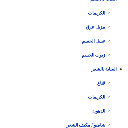
الكريمات
مزيل عرق
غسل الجسم
زيوت الجسم
العناية بالشعر
قناع
الكريمات
الدهون
شامبو / مكيف الشعر