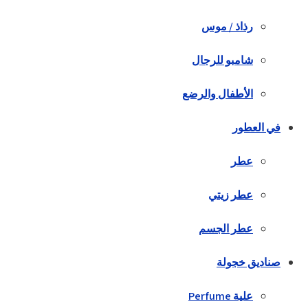
رذاذ / موس
شامبو للرجال
الأطفال والرضع
في العطور
عطر
عطر زيتي
عطر الجسم
صناديق خجولة
علية Perfume