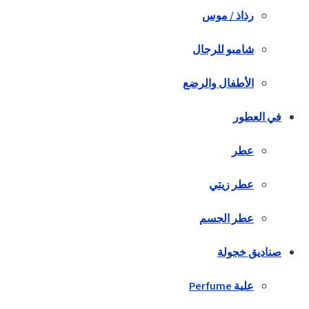
رذاذ / موس
شامبو للرجال
الأطفال والرضع
في العطور
عطر
عطر زيتي
عطر الجسم
صناديق خجولة
علية Perfume