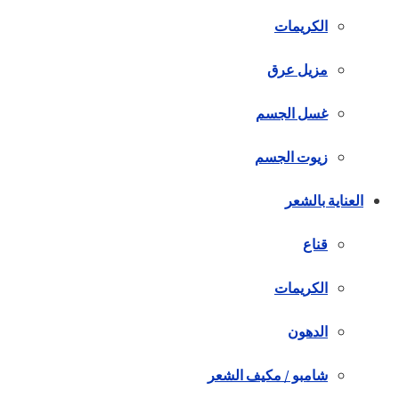
الكريمات
مزيل عرق
غسل الجسم
زيوت الجسم
العناية بالشعر
قناع
الكريمات
الدهون
شامبو / مكيف الشعر