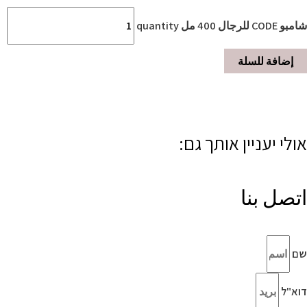
شامبو CODE للرجال 400 مل quantity
إضافة للسلة
אולי יעניין אותך גם:
اتصل بنا
שם
דוא"ל