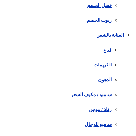
غسل الجسم
زيوت الجسم
العناية بالشعر
قناع
الكريمات
الدهون
شامبو / مكيف الشعر
رذاذ / موس
شامبو للرجال