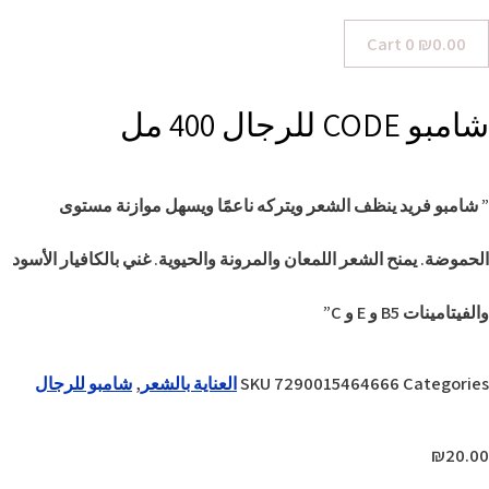
Cart
0
₪
0.00
شامبو CODE للرجال 400 مل
” شامبو فريد ينظف الشعر ويتركه ناعمًا ويسهل موازنة مستوى
الحموضة. يمنح الشعر اللمعان والمرونة والحيوية. غني بالكافيار الأسود
والفيتامينات B5 و E و C”
Categories
7290015464666
SKU
العناية بالشعر
,
شامبو للرجال
₪
20.00