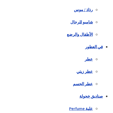
رذاذ / موس
شامبو للرجال
الأطفال والرضع
في العطور
عطر
عطر زيتي
عطر الجسم
صناديق خجولة
علية Perfume