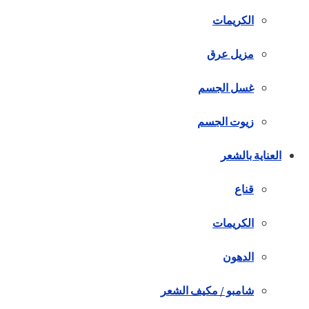
الكريمات
مزيل عرق
غسل الجسم
زيوت الجسم
العناية بالشعر
قناع
الكريمات
الدهون
شامبو / مكيف الشعر