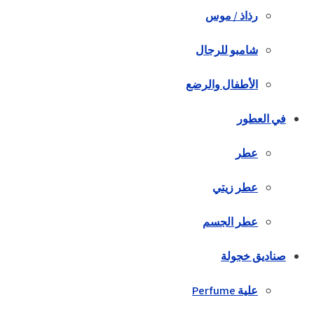
رذاذ / موس
شامبو للرجال
الأطفال والرضع
في العطور
عطر
عطر زيتي
عطر الجسم
صناديق خجولة
علية Perfume