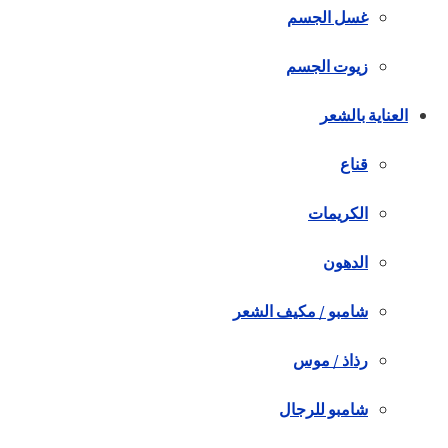
غسل الجسم
زيوت الجسم
العناية بالشعر
قناع
الكريمات
الدهون
شامبو / مكيف الشعر
رذاذ / موس
شامبو للرجال