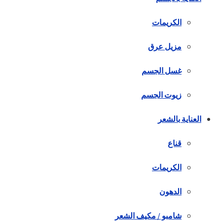
الكريمات
مزيل عرق
غسل الجسم
زيوت الجسم
العناية بالشعر
قناع
الكريمات
الدهون
شامبو / مكيف الشعر