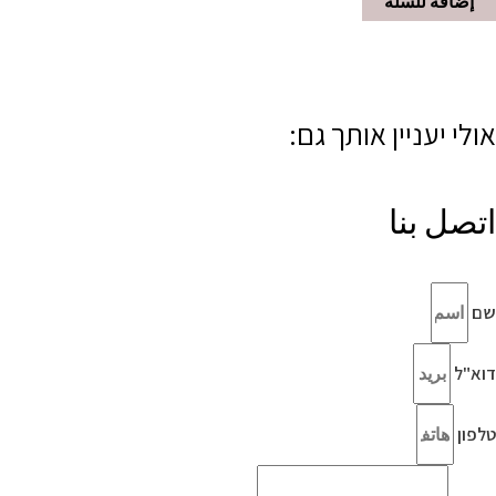
إضافة للسلة
אולי יעניין אותך גם:
اتصل بنا
שם
דוא"ל
טלפון