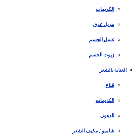
الكريمات
مزيل عرق
غسل الجسم
زيوت الجسم
العناية بالشعر
قناع
الكريمات
الدهون
شامبو / مكيف الشعر