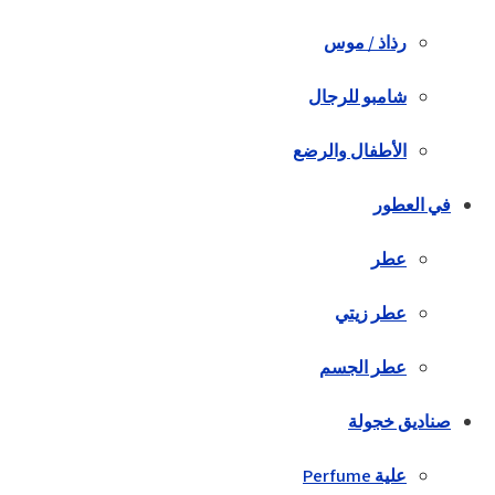
رذاذ / موس
شامبو للرجال
الأطفال والرضع
في العطور
عطر
عطر زيتي
عطر الجسم
صناديق خجولة
علية Perfume