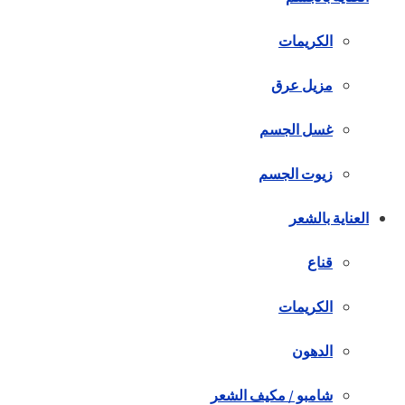
الكريمات
مزيل عرق
غسل الجسم
زيوت الجسم
العناية بالشعر
قناع
الكريمات
الدهون
شامبو / مكيف الشعر