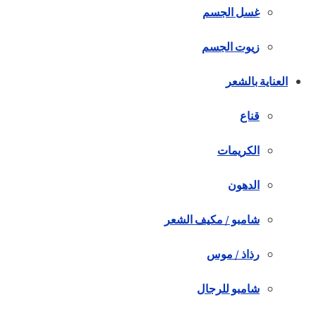
غسل الجسم
زيوت الجسم
العناية بالشعر
قناع
الكريمات
الدهون
شامبو / مكيف الشعر
رذاذ / موس
شامبو للرجال