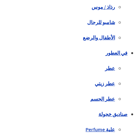
رذاذ / موس
شامبو للرجال
الأطفال والرضع
في العطور
عطر
عطر زيتي
عطر الجسم
صناديق خجولة
علية Perfume