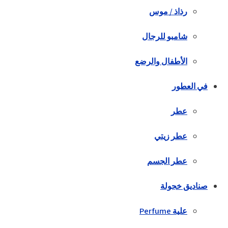
رذاذ / موس
شامبو للرجال
الأطفال والرضع
في العطور
عطر
عطر زيتي
عطر الجسم
صناديق خجولة
علية Perfume