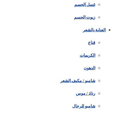
غسل الجسم
زيوت الجسم
العناية بالشعر
قناع
الكريمات
الدهون
شامبو / مكيف الشعر
رذاذ / موس
شامبو للرجال