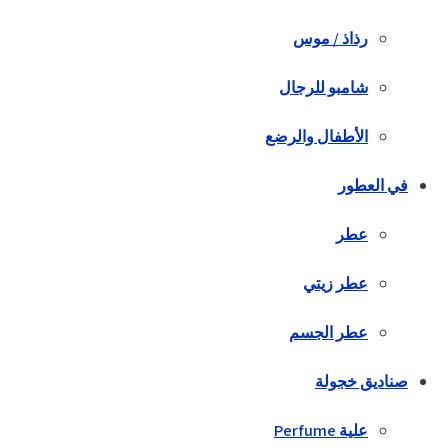
رذاذ / موس
شامبو للرجال
الأطفال والرضع
في العطور
عطر
عطر زيتي
عطر الجسم
صناديق خجولة
علية Perfume