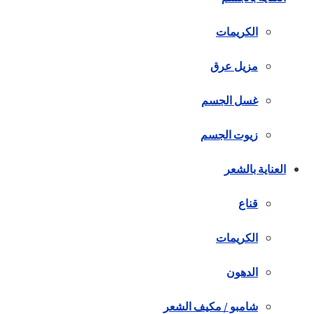
الكريمات
مزيل عرق
غسل الجسم
زيوت الجسم
العناية بالشعر
قناع
الكريمات
الدهون
شامبو / مكيف الشعر