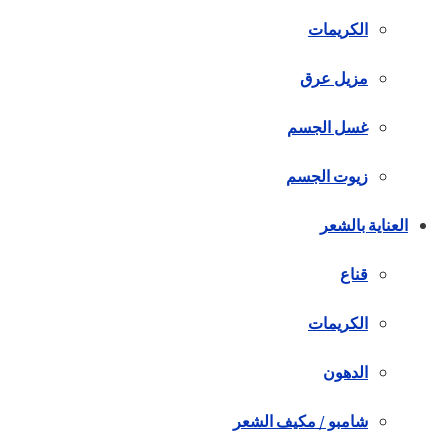
الكريمات
مزيل عرق
غسل الجسم
زيوت الجسم
العناية بالشعر
قناع
الكريمات
الدهون
شامبو / مكيف الشعر