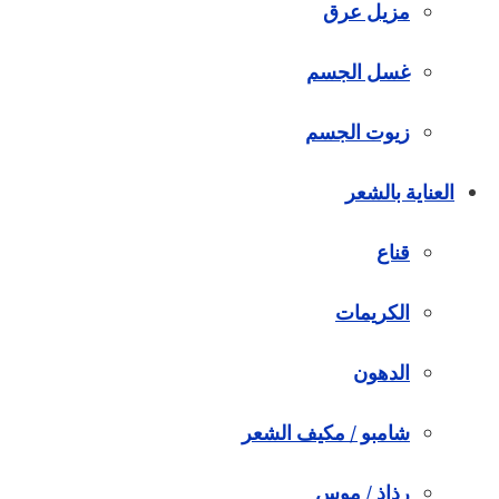
مزيل عرق
غسل الجسم
زيوت الجسم
العناية بالشعر
قناع
الكريمات
الدهون
شامبو / مكيف الشعر
رذاذ / موس