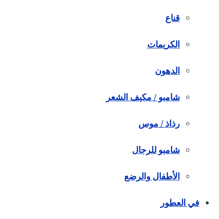
قناع
الكريمات
الدهون
شامبو / مكيف الشعر
رذاذ / موس
شامبو للرجال
الأطفال والرضع
في العطور