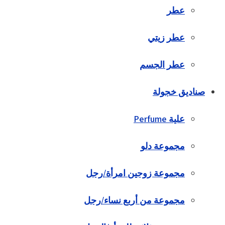
عطر
عطر زيتي
عطر الجسم
صناديق خجولة
علية Perfume
مجموعة دلو
مجموعة زوجين امرأة/رجل
مجموعة من أربع نساء/رجل