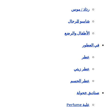
رذاذ / موس
شامبو للرجال
الأطفال والرضع
في العطور
عطر
عطر زيتي
عطر الجسم
صناديق خجولة
علية Perfume