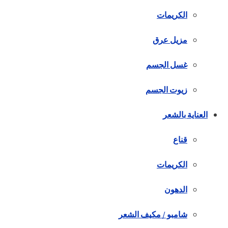
الكريمات
مزيل عرق
غسل الجسم
زيوت الجسم
العناية بالشعر
قناع
الكريمات
الدهون
شامبو / مكيف الشعر