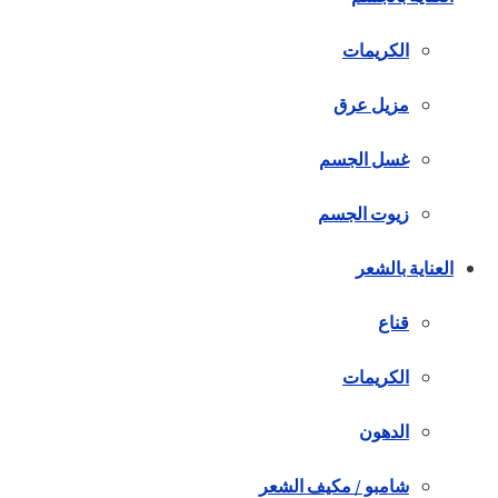
الكريمات
مزيل عرق
غسل الجسم
زيوت الجسم
العناية بالشعر
قناع
الكريمات
الدهون
شامبو / مكيف الشعر