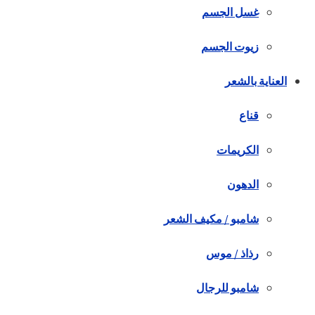
غسل الجسم
زيوت الجسم
العناية بالشعر
قناع
الكريمات
الدهون
شامبو / مكيف الشعر
رذاذ / موس
شامبو للرجال