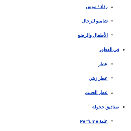
رذاذ / موس
شامبو للرجال
الأطفال والرضع
في العطور
عطر
عطر زيتي
عطر الجسم
صناديق خجولة
علية Perfume