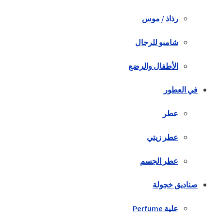
رذاذ / موس
شامبو للرجال
الأطفال والرضع
في العطور
عطر
عطر زيتي
عطر الجسم
صناديق خجولة
علية Perfume