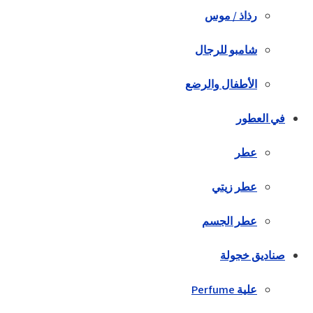
رذاذ / موس
شامبو للرجال
الأطفال والرضع
في العطور
عطر
عطر زيتي
عطر الجسم
صناديق خجولة
علية Perfume