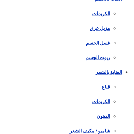
الكريمات
مزيل عرق
غسل الجسم
زيوت الجسم
العناية بالشعر
قناع
الكريمات
الدهون
شامبو / مكيف الشعر