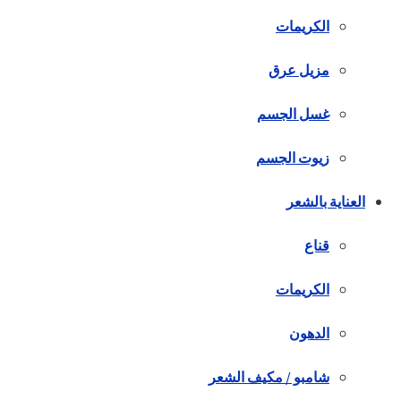
الكريمات
مزيل عرق
غسل الجسم
زيوت الجسم
العناية بالشعر
قناع
الكريمات
الدهون
شامبو / مكيف الشعر