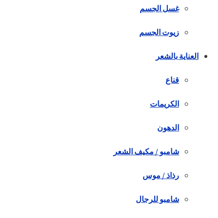
غسل الجسم
زيوت الجسم
العناية بالشعر
قناع
الكريمات
الدهون
شامبو / مكيف الشعر
رذاذ / موس
شامبو للرجال