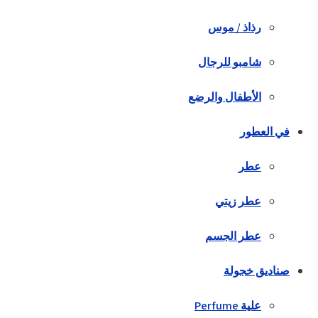
رذاذ / موس
شامبو للرجال
الأطفال والرضع
في العطور
عطر
عطر زيتي
عطر الجسم
صناديق خجولة
علية Perfume