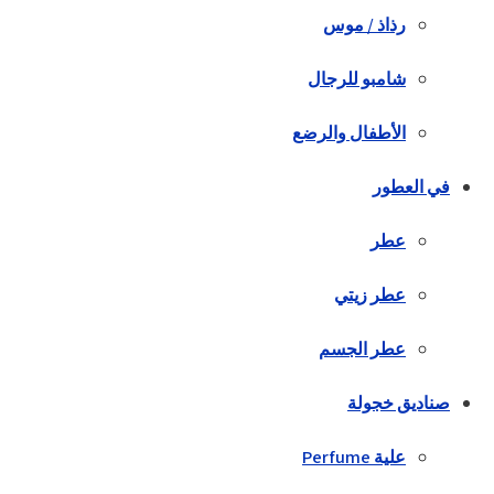
رذاذ / موس
شامبو للرجال
الأطفال والرضع
في العطور
عطر
عطر زيتي
عطر الجسم
صناديق خجولة
علية Perfume