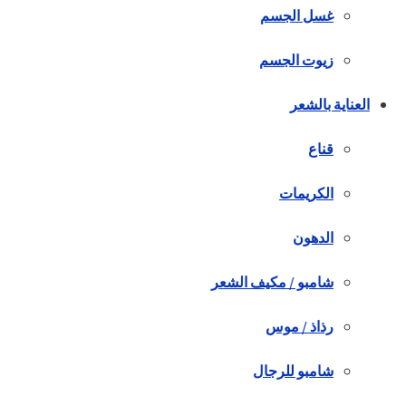
غسل الجسم
زيوت الجسم
العناية بالشعر
قناع
الكريمات
الدهون
شامبو / مكيف الشعر
رذاذ / موس
شامبو للرجال