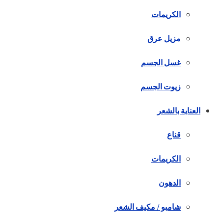
الكريمات
مزيل عرق
غسل الجسم
زيوت الجسم
العناية بالشعر
قناع
الكريمات
الدهون
شامبو / مكيف الشعر