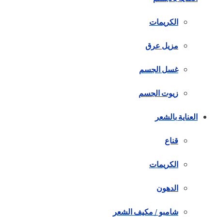
الكريمات
مزيل عرق
غسل الجسم
زيوت الجسم
العناية بالشعر
قناع
الكريمات
الدهون
شامبو / مكيف الشعر