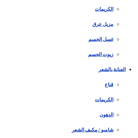
الكريمات
مزيل عرق
غسل الجسم
زيوت الجسم
العناية بالشعر
قناع
الكريمات
الدهون
شامبو / مكيف الشعر