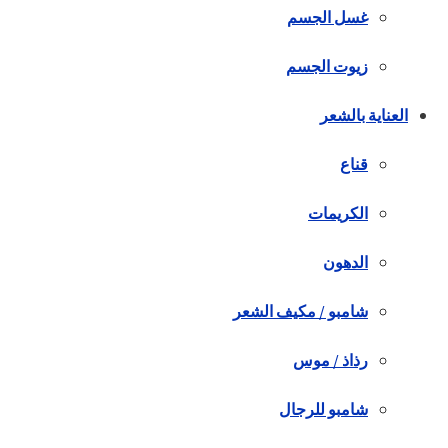
غسل الجسم
زيوت الجسم
العناية بالشعر
قناع
الكريمات
الدهون
شامبو / مكيف الشعر
رذاذ / موس
شامبو للرجال