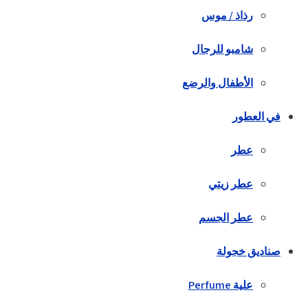
رذاذ / موس
شامبو للرجال
الأطفال والرضع
في العطور
عطر
عطر زيتي
عطر الجسم
صناديق خجولة
علية Perfume