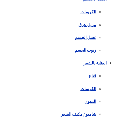
الكريمات
مزيل عرق
غسل الجسم
زيوت الجسم
العناية بالشعر
قناع
الكريمات
الدهون
شامبو / مكيف الشعر