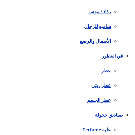
رذاذ / موس
شامبو للرجال
الأطفال والرضع
في العطور
عطر
عطر زيتي
عطر الجسم
صناديق خجولة
علية Perfume