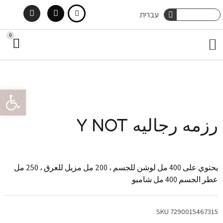
Instagram
Facebook
Ski
Search
עברית
Search
t
0
art
Menu
اتصل بنا
صناديق خجولة
العناية بالشعر
في العطور
العناية بالجسم
conten
oolbar
رزمه رجاليه Y NOT
يحتوي على 400 مل لوشن للجسم ، 200 مل مزيل للعرق ، 250 مل
عطر الجسم 400 مل شامبو
SKU
7290015467315