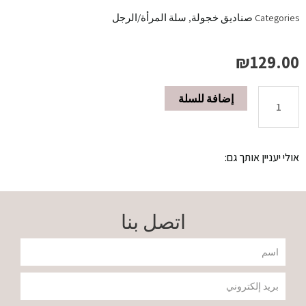
Categories
صناديق خجولة
,
سلة المرأة/الرجل
₪
129.00
إضافة للسلة
رزمه
رجاليه
אולי יעניין אותך גם:
Y
NOT
اتصل بنا
quantity
שם
דוא"ל