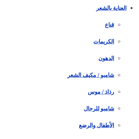
العناية بالشعر
قناع
الكريمات
الدهون
شامبو / مكيف الشعر
رذاذ / موس
شامبو للرجال
الأطفال والرضع