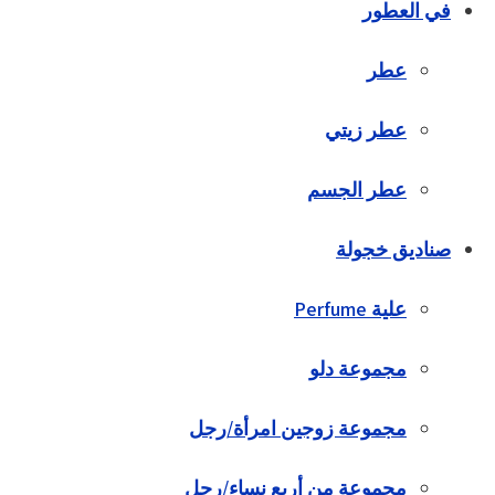
في العطور
عطر
عطر زيتي
عطر الجسم
صناديق خجولة
علية Perfume
مجموعة دلو
مجموعة زوجين امرأة/رجل
مجموعة من أربع نساء/رجل