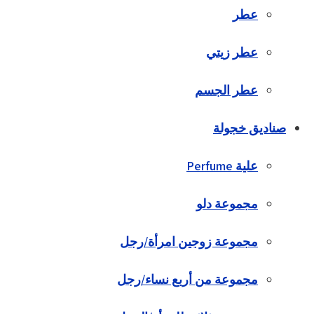
عطر
عطر زيتي
عطر الجسم
صناديق خجولة
علية Perfume
مجموعة دلو
مجموعة زوجين امرأة/رجل
مجموعة من أربع نساء/رجل