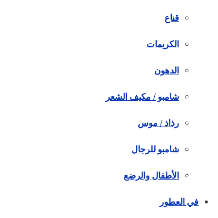
قناع
الكريمات
الدهون
شامبو / مكيف الشعر
رذاذ / موس
شامبو للرجال
الأطفال والرضع
في العطور