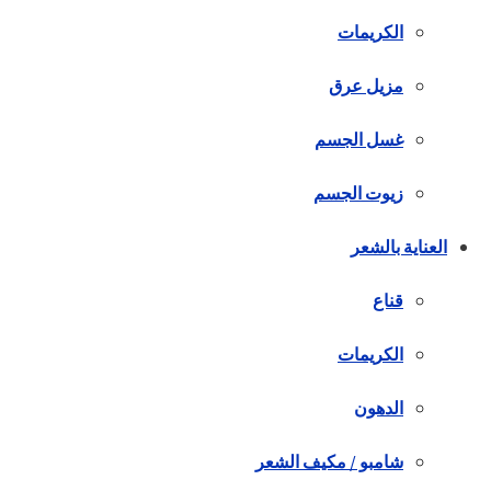
الكريمات
مزيل عرق
غسل الجسم
زيوت الجسم
العناية بالشعر
قناع
الكريمات
الدهون
شامبو / مكيف الشعر