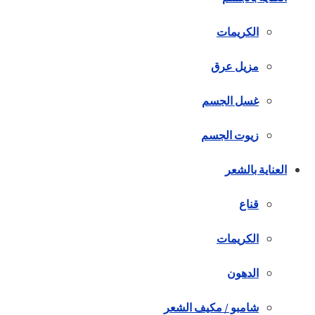
الكريمات
مزيل عرق
غسل الجسم
زيوت الجسم
العناية بالشعر
قناع
الكريمات
الدهون
شامبو / مكيف الشعر