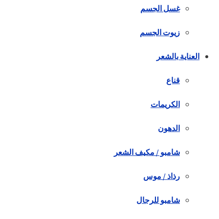
غسل الجسم
زيوت الجسم
العناية بالشعر
قناع
الكريمات
الدهون
شامبو / مكيف الشعر
رذاذ / موس
شامبو للرجال