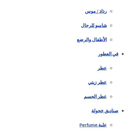
رذاذ / موس
شامبو للرجال
الأطفال والرضع
في العطور
عطر
عطر زيتي
عطر الجسم
صناديق خجولة
علية Perfume