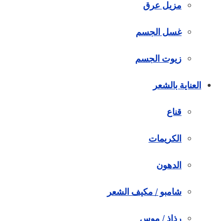
مزيل عرق
غسل الجسم
زيوت الجسم
العناية بالشعر
قناع
الكريمات
الدهون
شامبو / مكيف الشعر
رذاذ / موس