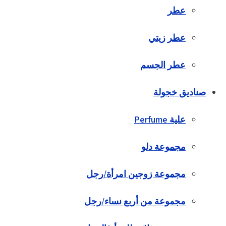
عطر
عطر زيتي
عطر الجسم
صناديق خجولة
علية Perfume
مجموعة دلو
مجموعة زوجين امرأة/رجل
مجموعة من أربع نساء/رجل