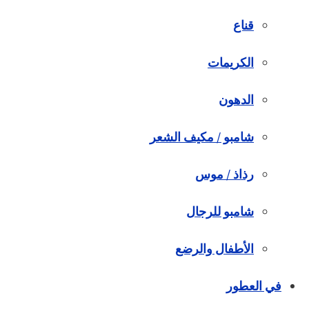
قناع
الكريمات
الدهون
شامبو / مكيف الشعر
رذاذ / موس
شامبو للرجال
الأطفال والرضع
في العطور