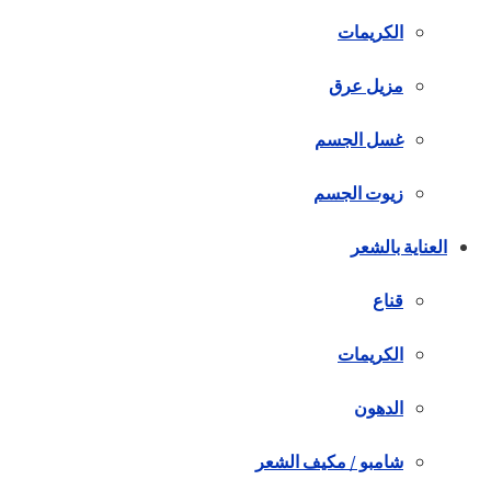
الكريمات
مزيل عرق
غسل الجسم
زيوت الجسم
العناية بالشعر
قناع
الكريمات
الدهون
شامبو / مكيف الشعر