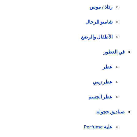
رذاذ / موس
شامبو للرجال
الأطفال والرضع
في العطور
عطر
عطر زيتي
عطر الجسم
صناديق خجولة
علية Perfume