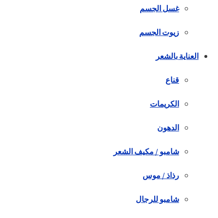
غسل الجسم
زيوت الجسم
العناية بالشعر
قناع
الكريمات
الدهون
شامبو / مكيف الشعر
رذاذ / موس
شامبو للرجال