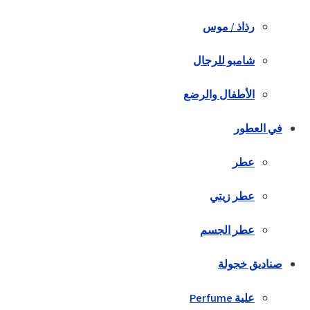
رذاذ / موس
شامبو للرجال
الأطفال والرضع
في العطور
عطر
عطر زيتي
عطر الجسم
صناديق خجولة
علية Perfume