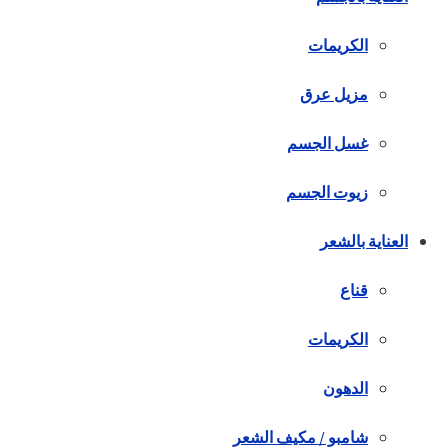
الكريمات
مزيل عرق
غسل الجسم
زيوت الجسم
العناية بالشعر
قناع
الكريمات
الدهون
شامبو / مكيف الشعر