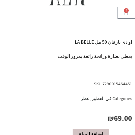
0
Cart
او دى بارفان 50 مل LA BELLE
يعطي نضارة ورائحة رائعة بمرور الوقت.
SKU
7290015464451
Categories
في العطور
,
عطر
₪
69.00
إضافة للسلة