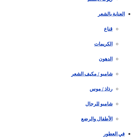
العناية بالشعر
قناع
الكريمات
الدهون
شامبو / مكيف الشعر
رذاذ / موس
شامبو للرجال
الأطفال والرضع
في العطور