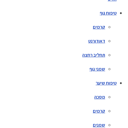
טיפוח גוף
קרמים
דאודורנט
תחליב רחצה
שמני גוף
טיפוח שיער
מסכה
קרמים
שמנים