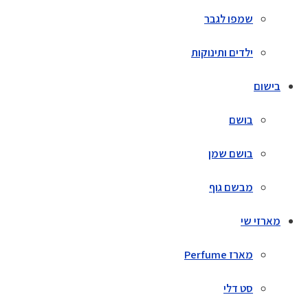
שמפו לגבר
ילדים ותינוקות
בישום
בושם
בושם שמן
מבשם גוף
מארזי שי
מארז Perfume
סט דלי