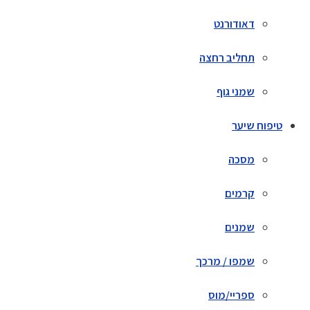
דאודורנט
תחליב רחצה
שמני גוף
טיפוח שיער
מסכה
קרמים
שמנים
שמפו / מרכך
ספריי/מוס