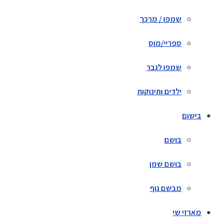
שמפו / מרכך
ספריי/מוס
שמפו לגבר
ילדים ותינוקות
בישום
בושם
בושם שמן
מבשם גוף
מארזי שי