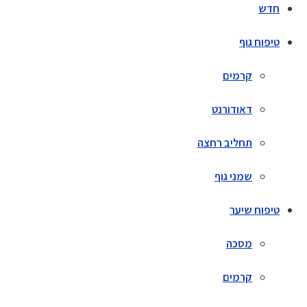
חדש
טיפוח גוף
קרמים
דאודורנט
תחליב רחצה
שמני גוף
טיפוח שיער
מסכה
קרמים