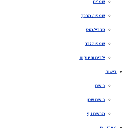
שמנים
שמפו / מרכך
ספריי/מוס
שמפו לגבר
ילדים ותינוקות
בישום
בושם
בושם שמן
מבשם גוף
מארזי שי