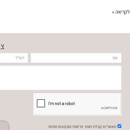
לקריאה »
צר
שם
דוא"ל
הודעה
אישור
מאשר/ת קבלת חומר פרסומי ומבצעים חמים!