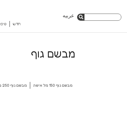
ילוג
בשם
عربيه
חיפוש
וף
תוכן
חדש
טיפו
חיפוש
25
מבשם גוף
"ל
BLAN
מבשם גוף 150 מל אישה
מבשם גוף 250 מל אישה