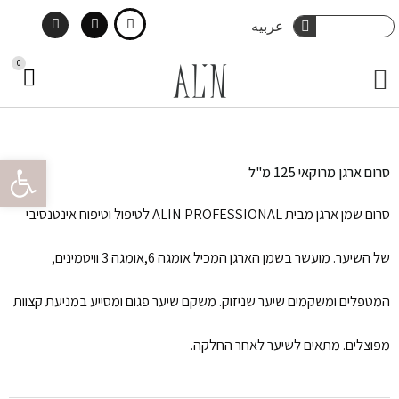
Instagram
Facebook
ילוג
חיפוש
عربيه
חיפוש
תוכן
0
עג
תפריט
קני
פתח סרגל 
סרום ארגן מרוקאי 125 מ"ל
סרום שמן ארגן מבית ALIN PROFESSIONAL לטיפול וטיפוח אינטנסיבי
של השיער. מועשר בשמן הארגן המכיל אומגה 6,אומגה 3 וויטמינים,
המטפלים ומשקמים שיער שניזוק. משקם שיער פגום ומסייע במניעת קצוות
מפוצלים. מתאים לשיער לאחר החלקה.