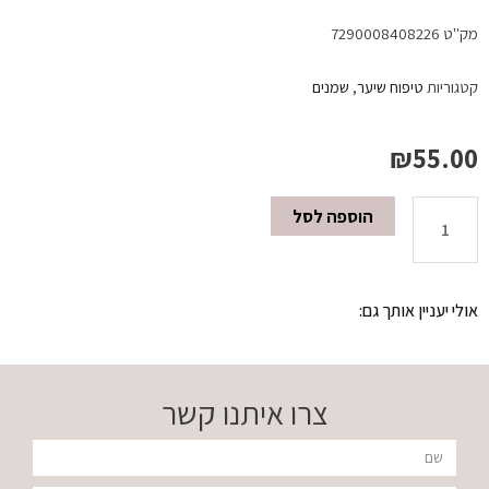
מק"ט
7290008408226
קטגוריות
טיפוח שיער
,
שמנים
₪
55.00
הוספה לסל
כמות
של
אולי יעניין אותך גם:
סרום
ארגן
צרו איתנו קשר
מרוקאי
שם
125