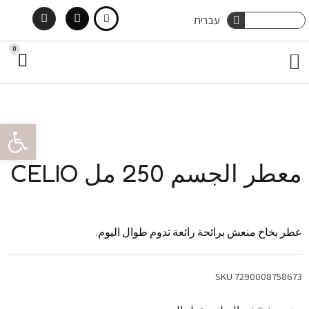
Instagram
Facebook
Ski
Search
עברית
Search
t
0
art
Menu
اتصل بنا
صناديق خجولة
العناية بالشعر
في العطور
العناية بالجسم
conten
oolbar
معطر الجسم 250 مل CELIO
عطر بخاخ منعش برائحة رائعة تدوم طوال اليوم.
SKU
7290008758673