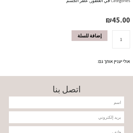
Categories
في العطور
,
عطر الجسم
₪
45.00
إضافة للسلة
معطر
الجسم
אולי יעניין אותך גם:
250
مل
اتصل بنا
CELIO
שם
quantity
דוא"ל