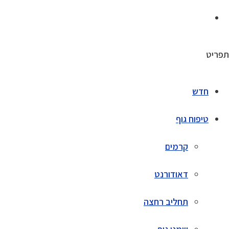
תפריט
חדש
טיפוח גוף
קרמים
דאודורנט
תחליב רחצה