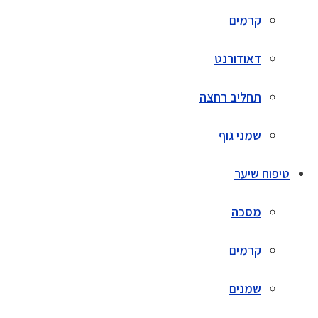
קרמים
דאודורנט
תחליב רחצה
שמני גוף
טיפוח שיער
מסכה
קרמים
שמנים