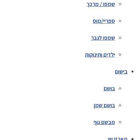
שמפו / מרכך
ספריי/מוס
שמפו לגבר
ילדים ותינוקות
בישום
בושם
בושם שמן
מבשם גוף
מארזי שי