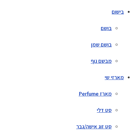
בישום
בושם
בושם שמן
מבשם גוף
מארזי שי
מארז Perfume
סט דלי
סט זוג אישה/גבר