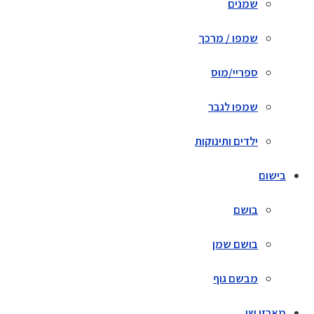
שמנים
שמפו / מרכך
ספריי/מוס
שמפו לגבר
ילדים ותינוקות
בישום
בושם
בושם שמן
מבשם גוף
מארזי שי