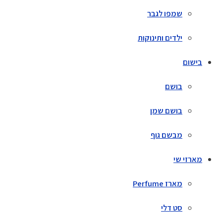
שמפו לגבר
ילדים ותינוקות
בישום
בושם
בושם שמן
מבשם גוף
מארזי שי
מארז Perfume
סט דלי