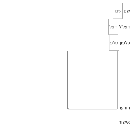
שם
דוא"ל
טלפון
הודעה
אישור