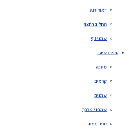
דאודורנט
תחליב רחצה
שמני גוף
טיפוח שיער
מסכה
קרמים
שמנים
שמפו / מרכך
ספריי/מוס