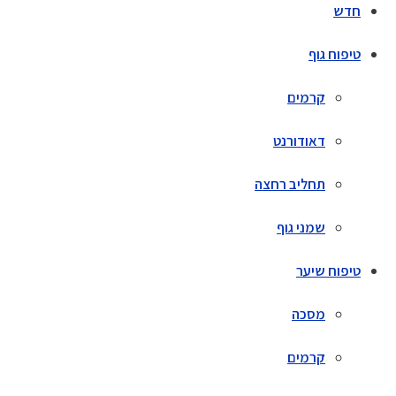
חדש
טיפוח גוף
קרמים
דאודורנט
תחליב רחצה
שמני גוף
טיפוח שיער
מסכה
קרמים