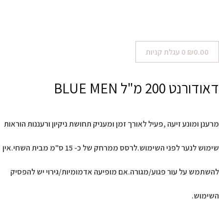
0.00
₪
0
עגלת קניות
דאודורנט 200 מ"ל BLUE MEN
מרענן ומונע זיעה ,פעיל לאורך זמן ומעניק תחושת ניקיון ורעננות הוראות
שימוש לנער לפני השימוש.לרסס ממרחק של כ- 15 ס"מ מבית השחי.אין
להשתמש על עור פגוע/מגורה.אם מופיעה אדמומיות/גירוי יש להפסיק
השימוש.