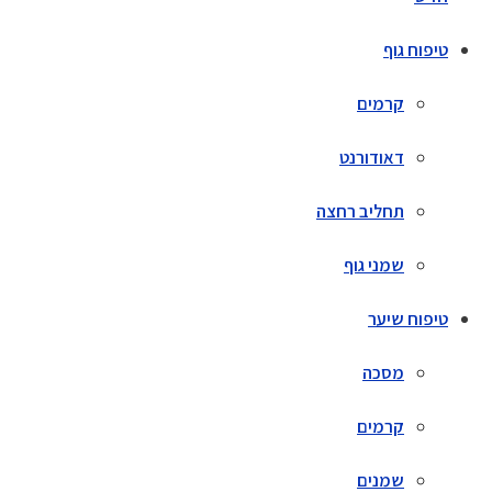
טיפוח גוף
קרמים
דאודורנט
תחליב רחצה
שמני גוף
טיפוח שיער
מסכה
קרמים
שמנים