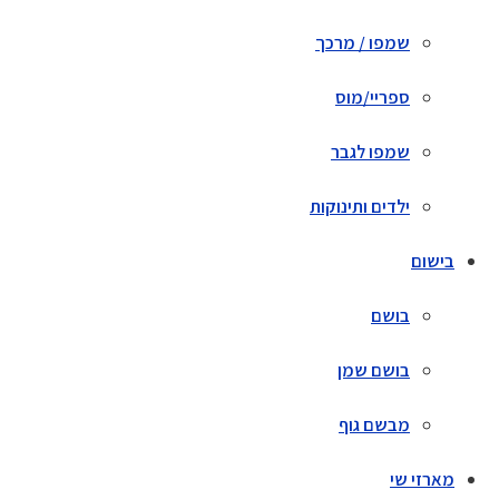
שמפו / מרכך
ספריי/מוס
שמפו לגבר
ילדים ותינוקות
בישום
בושם
בושם שמן
מבשם גוף
מארזי שי